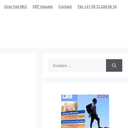
Over het NKC
ERP nieuws
Contact
Tel. +31 (0) 15 204 96 16
Zoek
naar: