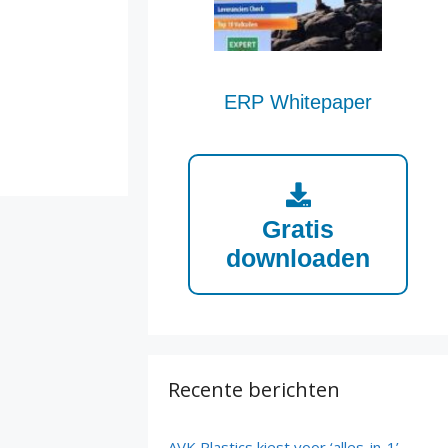
ERP Whitepaper
Gratis
downloaden
Recente berichten
AVK Plastics kiest voor ‘alles-in-1’