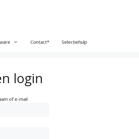
tware
Contact*
Selectiehulp
n login
aam of e-mail