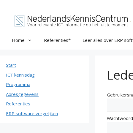
Ga
naar
de
inhoud
Home
Referenties*
Leer alles over ERP sof
Start
Lede
ICT kennisdag
Programma
Adresgegevens
Gebruikersn
Referenties
ERP software vergelijken
Wachtwoord