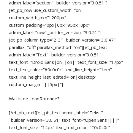
admin_label=”section” _builder_version=”3.0.51″]
[et_pb_row use_custom_width=”on”
custom_width_px=”1200px”
custom_padding=”0px|0px|95px|0px”
admin_label=”row” _builder_version=”3.0.51″]
[et_pb_column type=”2_3″ _builder_version=”3.0.47″
parallax=”off” parallax_method=”on”][et_pb_text
admin_label=”Text” _builder_version=”3.0.51″
text_font=”Droid Sans|on||on|” text_font_size=”17px”
text_text_color=”#0c0c0c” text_line_height=”1em”
text_line_height_last_edited=”on|desktop”
custom_margin=”||5px|”]
Wat is de LeadRotonde?
[/et_pb_text][et_pb_text admin_label=”Tekst”
_builder_version=”3.0.51″ text_font=”Open Sans||||”
text_font_size=”14px” text_text_color=”#0c0c0c”