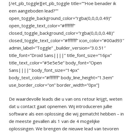
[/et_pb_toggle][et_pb_toggle title=”“Hoe benader ik
een aangeboden lead?””
open_toggle_background_color=”rgba(0,0,0,0.49)”
open_toggle_text_color=”#ffffff”
closed_toggle_background_color=”rgba(0,0,0,0.48)”
closed_toggle_text_color=”#ffffff” icon_color=”#00ad93″
admin_label=”Toggle” _builder_version=”3.0.51″
title_font=”Droid Sans||||” title_font_size=”16px”
title_text_color=”#5e5e5e” body_font=”Open
Sans||||” body_font_size=”14px”
body_text_color=”#ffffff” body_line_height=”1.3em”
use_border_color=”on” border_width=”0px”]
De waardevolle leads die u van ons retour krijgt, weten
dat u contact gaat opnemen. Wij introduceren jullie
software als een oplossing die wij gematcht hebben – in
de meeste gevallen als 1 van de 4 mogelijke
oplossingen. We brengen de nieuwe lead van tevoren