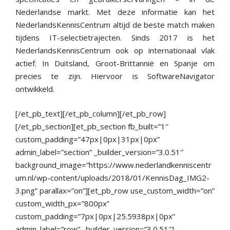
Nederlandse markt. Met deze informatie kan het
NederlandsKennisCentrum altijd de beste match maken
tijdens IT-selectietrajecten. Sinds 2017 is het
NederlandsKennisCentrum ook op internationaal vlak
actief. In Duitsland, Groot-Brittannië en Spanje om
precies te zijn. Hiervoor is SoftwareNavigator
ontwikkeld.
[/et_pb_text][/et_pb_column][/et_pb_row]
[/et_pb_section][et_pb_section fb_built=”1″
custom_padding=”47px|0px|31px|0px”
admin_label=”section” _builder_version=”3.0.51″
background_image=”https://www.nederlandkenniscentr
um.nl/wp-content/uploads/2018/01/KennisDag_IMG2-
3.png” parallax=”on”][et_pb_row use_custom_width=”on”
custom_width_px=”800px”
custom_padding=”7px|0px|25.5938px|0px”
admin_label=”row” _builder_version=”3.0.51″]