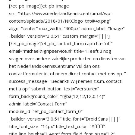
[/et_pb_image][et_pb_image
src=”https://www.nederlandkenniscentrum.nl/wp-
content/uploads/2018/01/NKClogo_txt@4x.png”
align=”center” max_width=”400px” admin_label=”Image”
_builder_version=”3.0.51″ custom_margin=”|||”]
[/et_pb_image][et_pb_contact_form captcha=”off”
email=”michael@gripservice.nl” title=”Heeft u nog
vragen over andere zakelijke producten en diensten van
het NederlandsKennisCentrum? Vul dan ons
contactformulier in, of neem direct contact met ons op. ”
success_message=”Bedankt! Wij nemen z.s.m. contact
met u op.” submit_button_text=”Versturen”
form_background_color=”rgba(12,12,12,0.14)”
admin_label=”Contact Form”
module_id=”et_pb_contact_form_0″
_builder_version=”3.0.51″ title_font=”Droid Sans||||”
title_font_size=”14px” title_text_color=”#ffffff”
title_line_height=”1.4em” form_field_font_size=”12″