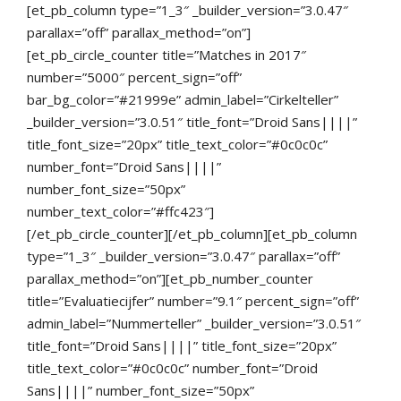
[et_pb_column type=”1_3″ _builder_version=”3.0.47″
parallax=”off” parallax_method=”on”]
[et_pb_circle_counter title=”Matches in 2017″
number=”5000″ percent_sign=”off”
bar_bg_color=”#21999e” admin_label=”Cirkelteller”
_builder_version=”3.0.51″ title_font=”Droid Sans||||”
title_font_size=”20px” title_text_color=”#0c0c0c”
number_font=”Droid Sans||||”
number_font_size=”50px”
number_text_color=”#ffc423″]
[/et_pb_circle_counter][/et_pb_column][et_pb_column
type=”1_3″ _builder_version=”3.0.47″ parallax=”off”
parallax_method=”on”][et_pb_number_counter
title=”Evaluatiecijfer” number=”9.1″ percent_sign=”off”
admin_label=”Nummerteller” _builder_version=”3.0.51″
title_font=”Droid Sans||||” title_font_size=”20px”
title_text_color=”#0c0c0c” number_font=”Droid
Sans||||” number_font_size=”50px”