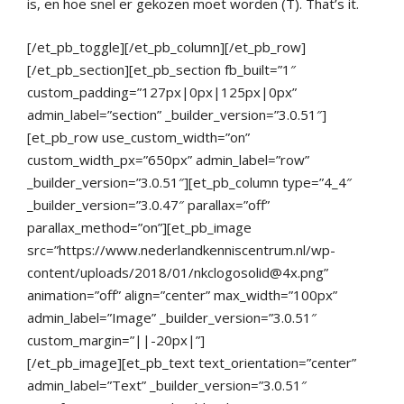
is, en hoe snel er gekozen moet worden (T). That’s it.
[/et_pb_toggle][/et_pb_column][/et_pb_row]
[/et_pb_section][et_pb_section fb_built=”1″
custom_padding=”127px|0px|125px|0px”
admin_label=”section” _builder_version=”3.0.51″]
[et_pb_row use_custom_width=”on”
custom_width_px=”650px” admin_label=”row”
_builder_version=”3.0.51″][et_pb_column type=”4_4″
_builder_version=”3.0.47″ parallax=”off”
parallax_method=”on”][et_pb_image
src=”https://www.nederlandkenniscentrum.nl/wp-
content/uploads/2018/01/nkclogosolid@4x.png”
animation=”off” align=”center” max_width=”100px”
admin_label=”Image” _builder_version=”3.0.51″
custom_margin=”||-20px|”]
[/et_pb_image][et_pb_text text_orientation=”center”
admin_label=”Text” _builder_version=”3.0.51″