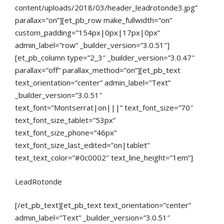
content/uploads/2018/03/header_leadrotonde3.jpg”
parallax=”on”][et_pb_row make_fullwidth=”on”
custom_padding=”154px|0px|17px|0px”
admin_label=”row” _builder_version=”3.0.51″]
[et_pb_column type=”2_3″ _builder_version=”3.0.47″
parallax=”off” parallax_method=”on”][et_pb_text
text_orientation=”center” admin_label=”Text”
_builder_version=”3.0.51″
text_font=”Montserrat|on|||” text_font_size=”70″
text_font_size_tablet=”53px”
text_font_size_phone=”46px”
text_font_size_last_edited=”on|tablet”
text_text_color=”#0c0002″ text_line_height=”1em”]
LeadRotonde
[/et_pb_text][et_pb_text text_orientation=”center”
admin_label=”Text” _builder_version=”3.0.51″