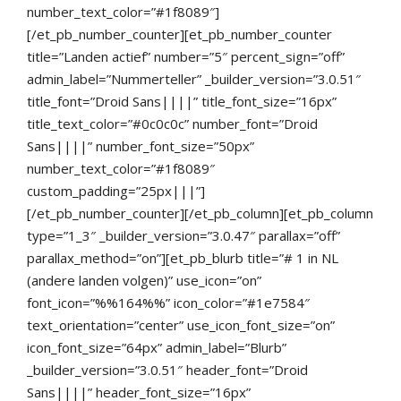
number_text_color=”#1f8089″]
[/et_pb_number_counter][et_pb_number_counter
title=”Landen actief” number=”5″ percent_sign=”off”
admin_label=”Nummerteller” _builder_version=”3.0.51″
title_font=”Droid Sans||||” title_font_size=”16px”
title_text_color=”#0c0c0c” number_font=”Droid
Sans||||” number_font_size=”50px”
number_text_color=”#1f8089″
custom_padding=”25px|||”]
[/et_pb_number_counter][/et_pb_column][et_pb_column
type=”1_3″ _builder_version=”3.0.47″ parallax=”off”
parallax_method=”on”][et_pb_blurb title=”# 1 in NL
(andere landen volgen)” use_icon=”on”
font_icon=”%%164%%” icon_color=”#1e7584″
text_orientation=”center” use_icon_font_size=”on”
icon_font_size=”64px” admin_label=”Blurb”
_builder_version=”3.0.51″ header_font=”Droid
Sans||||” header_font_size=”16px”