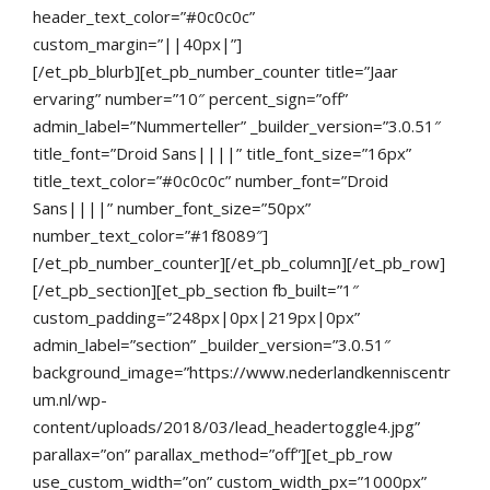
header_text_color=”#0c0c0c”
custom_margin=”||40px|”]
[/et_pb_blurb][et_pb_number_counter title=”Jaar
ervaring” number=”10″ percent_sign=”off”
admin_label=”Nummerteller” _builder_version=”3.0.51″
title_font=”Droid Sans||||” title_font_size=”16px”
title_text_color=”#0c0c0c” number_font=”Droid
Sans||||” number_font_size=”50px”
number_text_color=”#1f8089″]
[/et_pb_number_counter][/et_pb_column][/et_pb_row]
[/et_pb_section][et_pb_section fb_built=”1″
custom_padding=”248px|0px|219px|0px”
admin_label=”section” _builder_version=”3.0.51″
background_image=”https://www.nederlandkenniscentr
um.nl/wp-
content/uploads/2018/03/lead_headertoggle4.jpg”
parallax=”on” parallax_method=”off”][et_pb_row
use_custom_width=”on” custom_width_px=”1000px”