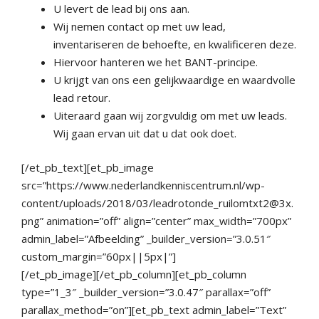
U levert de lead bij ons aan.
Wij nemen contact op met uw lead,
inventariseren de behoefte, en kwalificeren deze.
Hiervoor hanteren we het BANT-principe.
U krijgt van ons een gelijkwaardige en waardvolle
lead retour.
Uiteraard gaan wij zorgvuldig om met uw leads.
Wij gaan ervan uit dat u dat ook doet.
[/et_pb_text][et_pb_image
src=”https://www.nederlandkenniscentrum.nl/wp-
content/uploads/2018/03/leadrotonde_ruilomtxt2@3x.
png” animation=”off” align=”center” max_width=”700px”
admin_label=”Afbeelding” _builder_version=”3.0.51″
custom_margin=”60px||5px|”]
[/et_pb_image][/et_pb_column][et_pb_column
type=”1_3″ _builder_version=”3.0.47″ parallax=”off”
parallax_method=”on”][et_pb_text admin_label=”Text”