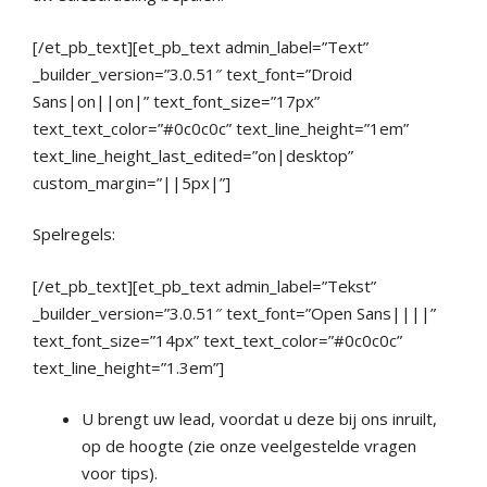
[/et_pb_text][et_pb_text admin_label=”Text”
_builder_version=”3.0.51″ text_font=”Droid
Sans|on||on|” text_font_size=”17px”
text_text_color=”#0c0c0c” text_line_height=”1em”
text_line_height_last_edited=”on|desktop”
custom_margin=”||5px|”]
Spelregels:
[/et_pb_text][et_pb_text admin_label=”Tekst”
_builder_version=”3.0.51″ text_font=”Open Sans||||”
text_font_size=”14px” text_text_color=”#0c0c0c”
text_line_height=”1.3em”]
U brengt uw lead, voordat u deze bij ons inruilt,
op de hoogte (zie onze veelgestelde vragen
voor tips).