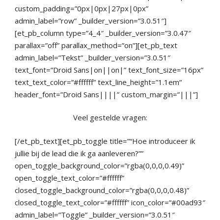
custom_padding=”0px|0px|27px|0px”
admin_label=”row” _builder_version=”3.0.51″]
[et_pb_column type=”4_4″ _builder_version=”3.0.47″
parallax=”off” parallax_method=”on”][et_pb_text
admin_label=”Tekst” _builder_version=”3.0.51″
text_font=”Droid Sans|on||on|” text_font_size=”16px”
text_text_color=”#ffffff” text_line_height=”1.1em”
header_font=”Droid Sans||||” custom_margin=”|||”]
Veel gestelde vragen:
[/et_pb_text][et_pb_toggle title=”“Hoe introduceer ik
jullie bij de lead die ik ga aanleveren?””
open_toggle_background_color=”rgba(0,0,0,0.49)”
open_toggle_text_color=”#ffffff”
closed_toggle_background_color=”rgba(0,0,0,0.48)”
closed_toggle_text_color=”#ffffff” icon_color=”#00ad93″
admin_label=”Toggle” _builder_version=”3.0.51″