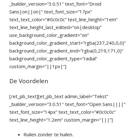
_builder_version=”3.0.51″ text_font=”Droid
Sans|on||on|” text_font_size=”17px”
text_text_color=”#0c0c0c” text_line_height=”1em”
text_line_height_last_edited=”on|desktop”
use_background_color_gradient=”on”
background_color_gradient_start=”rgba(237,240,0,0)”
background_color_gradient_end=”rgba(0,219,171,0)”
background_color_gradient_type=”radial”
custom_margin=”||1px|”]
De Voordelen
[/et_pb_text][et_pb_text admin_label=”Tekst”
_builder_version=”3.0.51″ text_font=”Open Sans||||”
text_font_size=”14px” text_text_color=”#0c0c0c”
text_line_height=”1.2em” custom_margin=”|||”]
Ruilen zonder te huilen.