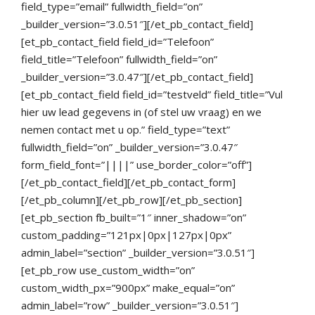
field_type=”email” fullwidth_field=”on”
_builder_version=”3.0.51″][/et_pb_contact_field]
[et_pb_contact_field field_id=”Telefoon”
field_title=”Telefoon” fullwidth_field=”on”
_builder_version=”3.0.47″][/et_pb_contact_field]
[et_pb_contact_field field_id=”testveld” field_title=”Vul
hier uw lead gegevens in (of stel uw vraag) en we
nemen contact met u op.” field_type=”text”
fullwidth_field=”on” _builder_version=”3.0.47″
form_field_font=”||||” use_border_color=”off”]
[/et_pb_contact_field][/et_pb_contact_form]
[/et_pb_column][/et_pb_row][/et_pb_section]
[et_pb_section fb_built=”1″ inner_shadow=”on”
custom_padding=”121px|0px|127px|0px”
admin_label=”section” _builder_version=”3.0.51″]
[et_pb_row use_custom_width=”on”
custom_width_px=”900px” make_equal=”on”
admin_label=”row” _builder_version=”3.0.51″]