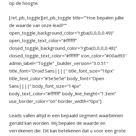
op de hoogte.
[/et_pb_toggle][et_pb_toggle title=”“Hoe bepalen jullie
de waarde van onze lead?””
open_toggle_background_color=”rgba(0,0,0,0.49)”
open_toggle_text_color=”#ffffff”
closed_toggle_background_color=”rgba(0,0,0,0.48)”
closed_toggle_text_color=”#ffffff” icon_color=”#00ad93″
admin_label=”Toggle” _builder_version=”3.0.51″
title_font=”Droid Sans||||” title_font_size=”16px”
title_text_color=”#5e5e5e” body_font=”Open
Sans||||” body_font_size=”14px”
body_text_color=”#ffffff” body_line_height=”1.3em”
use_border_color=”on” border_width=”0px”]
Leads vallen altijd in een bepaald segment waarbinnen
geruild kan worden. Wij bepalen de waarde en
verrekenen die. Dit kan betekenen dat u voor een grote