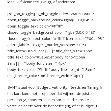
lead, vijf kleine terugkrijgt, of andersom.
[/et_pb_toggle][et_pb_toggle title=”“Wat is BANT?””
open_toggle_background_color=”rgba(0,0,0,0.49)”
open_toggle_text_color=”#ffffff”
closed_toggle_background_color=”rgba(0,0,0,0.48)”
closed_toggle_text_color=”#ffffff” icon_color=”#00ad93″
admin_label=”Toggle” _builder_version=”3.0.51″
title_font=”Droid Sans||||” title_font_size=”16px”
title_text_color=”#5e5e5e” body_font=”Open
Sans||||” body_font_size=”14px”
body_text_color=”#ffffff” body_line_height=”1.3em”
use_border_color=”on” border_width=”0px”]
BANT staat voor Budget, Authority, Needs en Timing. In
het kort komt het erop neer dat wij met de juiste
persoon (A) moeten kunnen spreken, die iets te
vertellen heeft over de behoefte (N), of er budget (B)