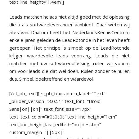
text_line_height=”1.4em”]
Leads matchen helaas niet altijd goed met de oplossing
die u als softwareleverancier aanbiedt. Daar weten wij
alles van. Daarom heeft het NederlandsKennisCentrum
enkele jaren geleden de LeadRotonde in het leven heeft
geroepen. Het principe is simpel: op de LeadRotonde
krijgen waardevolle leads voorrang. Leads die niet
matchen met uw softwareoplossing, ruilen wij voor u
om voor leads die dat wel doen. Ruilen zonder te huilen
dus. Simpel, doeltreffend en waardevol.
[/et_pb_text][et_pb_text admin_label=”Text”
_builder_version=”3.0.51″ text_font=”Droid
Sans|on||on|” text_font_size=”17px”
text_text_color=”#0c0c0c” text_line_height=”1em”
text_line_height_last_edited=”on|desktop”
custom_margin=”||5px|”