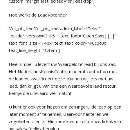
custom_margin_last_edited=”on|desktop”]
Hoe werkt de LeadRotonde?
[/et_pb_text][et_pb_text admin_label=”Tekst”
_builder_version=”3.0.51″ text_font=”Open Sans||||”
text_font_size=”14px” text_text_color=”#0c0c0c”
text_line_height=”1.3em”]
Heel simpel: u levert uw ‘waardeloze’ lead bij ons aan.
Het NederlandsKennisCentrum neemt contact op met
de lead en kwalificeert deze. Kunnen wij iets met uw
lead, dan krijgt u van ons een waardevolle lead retour.
Eentje die uiteraard wél matcht.
U kunt er ook voor kiezen om een ingeruilde lead op een
later moment af te nemen. Daarvoor hanteren we
zogeheten credits. Hiermee kunt u zelf de werkdruk van
uw salesafdeling bepalen.