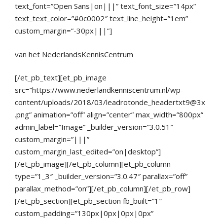
text_font=”Open Sans|on|||” text_font_size=”14px”
text_text_color=”#0c0002″ text_line_height=”1em”
custom_margin=”-30px|||”]
van het NederlandsKennisCentrum
[/et_pb_text][et_pb_image
src=”https://www.nederlandkenniscentrum.nl/wp-
content/uploads/2018/03/leadrotonde_headertxt9@3x
.png” animation=”off” align=”center” max_width=”800px”
admin_label=”Image” _builder_version=”3.0.51″
custom_margin=”|||”
custom_margin_last_edited=”on|desktop”]
[/et_pb_image][/et_pb_column][et_pb_column
type=”1_3″ _builder_version=”3.0.47″ parallax=”off”
parallax_method=”on”][/et_pb_column][/et_pb_row]
[/et_pb_section][et_pb_section fb_built=”1″
custom_padding=”130px|0px|0px|0px”