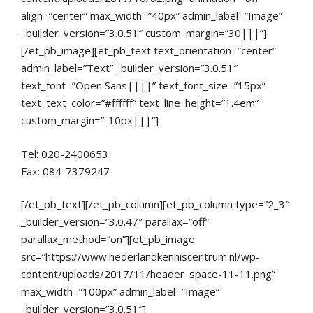
align=”center” max_width=”40px” admin_label=”Image”
_builder_version=”3.0.51″ custom_margin=”30|||”]
[/et_pb_image][et_pb_text text_orientation=”center”
admin_label=”Text” _builder_version=”3.0.51″
text_font=”Open Sans||||” text_font_size=”15px”
text_text_color=”#ffffff” text_line_height=”1.4em”
custom_margin=”-10px|||”]
Tel: 020-2400653
Fax: 084-7379247
[/et_pb_text][/et_pb_column][et_pb_column type=”2_3″
_builder_version=”3.0.47″ parallax=”off”
parallax_method=”on”][et_pb_image
src=”https://www.nederlandkenniscentrum.nl/wp-
content/uploads/2017/11/header_space-11-11.png”
max_width=”100px” admin_label=”Image”
_builder_version=”3.0.51″]