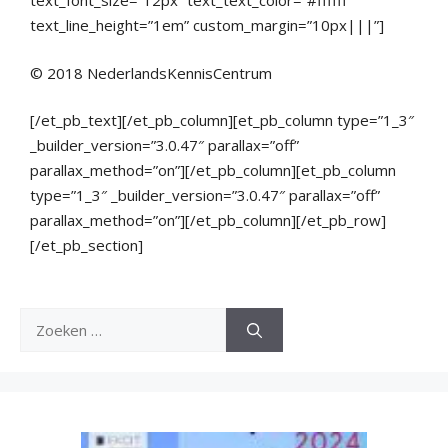
text_font_size=”12px” text_text_color=”#ffffff”
text_line_height=”1em” custom_margin=”10px|||”]
© 2018 NederlandsKennisCentrum
[/et_pb_text][/et_pb_column][et_pb_column type=”1_3″
_builder_version=”3.0.47″ parallax=”off”
parallax_method=”on”][/et_pb_column][et_pb_column
type=”1_3″ _builder_version=”3.0.47″ parallax=”off”
parallax_method=”on”][/et_pb_column][/et_pb_row]
[/et_pb_section]
Zoek
naar: