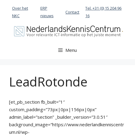
Ga
Over het
ERP
Tel. +31 (0) 15 204 96
naar
Contact
NKC
nieuws
16
de
inhoud
Menu
LeadRotonde
[et_pb_section fb_built=”1″
custom_padding=”73px|0px|156px|0px”
admin_label=”section” _builder_version=”3.0.51″
background_image=”https://www.nederlandkenniscentr
um.nl/wp-