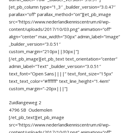
[et_pb_column type=”1_3″ _builder_version=”3.0.47″
parallax=”off” parallax_method=”on”][et_pb_image
src=”https://www.nederlandkenniscentrum.nl/wp-
content/uploads/2017/10/03.png” animation=”off”
align=”center” max_width=”30px” admin_label=”Image”
_builder_version=”3.0.51″
custom_margin=”210px||30px|”]
[/et_pb_image][et_pb_text text_orientation=”center”
admin_label=”Text” _builder_version=”3.0.51″
text_font=”Open Sans||||” text_font_size=”15px”
text_text_color=”#ffffff” text_line_height=”1.4em”
custom_margin=”-20px|||”]
Zuidlangeweg 2
4796 SB Oudemolen
[/et_pb_text][et_pb_image
src=”https://www.nederlandkenniscentrum.nl/wp-
content/uploads/2017/10/02.png” animation=”off”