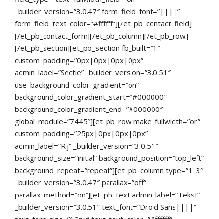
_builder_version=”3.0.47″ form_field_font=”||||”
form_field_text_color=”#ffffff”][/et_pb_contact_field]
[/et_pb_contact_form][/et_pb_column][/et_pb_row]
[/et_pb_section][et_pb_section fb_built=”1″
custom_padding=”0px|0px|0px|0px”
admin_label=”Sectie” _builder_version=”3.0.51″
use_background_color_gradient=”on”
background_color_gradient_start=”#000000″
background_color_gradient_end=”#000000″
global_module=”7445″][et_pb_row make_fullwidth=”on”
custom_padding=”25px|0px|0px|0px”
admin_label=”Rij” _builder_version=”3.0.51″
background_size=”initial” background_position=”top_left”
background_repeat=”repeat”][et_pb_column type=”1_3″
_builder_version=”3.0.47″ parallax=”off”
parallax_method=”on”][et_pb_text admin_label=”Tekst”
_builder_version=”3.0.51″ text_font=”Droid Sans||||”