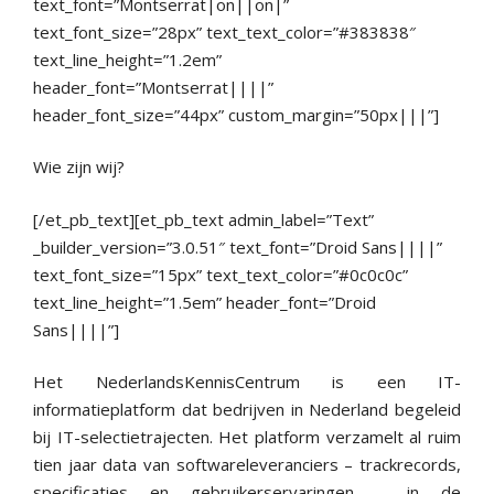
text_font=”Montserrat|on||on|”
text_font_size=”28px” text_text_color=”#383838″
text_line_height=”1.2em”
header_font=”Montserrat||||”
header_font_size=”44px” custom_margin=”50px|||”]
Wie zijn wij?
[/et_pb_text][et_pb_text admin_label=”Text”
_builder_version=”3.0.51″ text_font=”Droid Sans||||”
text_font_size=”15px” text_text_color=”#0c0c0c”
text_line_height=”1.5em” header_font=”Droid
Sans||||”]
Het NederlandsKennisCentrum is een IT-
informatieplatform dat bedrijven in Nederland begeleid
bij IT-selectietrajecten. Het platform verzamelt al ruim
tien jaar data van softwareleveranciers – trackrecords,
specificaties en gebruikerservaringen – in de