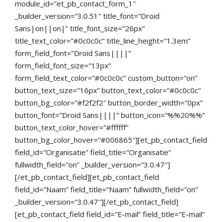
module_id=”et_pb_contact_form_1″
_builder_version=”3.0.51″ title_font=”Droid
Sans|on||on|” title_font_size=”26px”
title_text_color=”#0c0c0c” title_line_height=”1.3em”
form_field_font=”Droid Sans||||”
form_field_font_size=”13px”
form_field_text_color=”#0c0c0c” custom_button=”on”
button_text_size=”16px” button_text_color=”#0c0c0c”
button_bg_color=”#f2f2f2″ button_border_width=”0px”
button_font=”Droid Sans||||” button_icon=”%%20%%”
button_text_color_hover=”#ffffff”
button_bg_color_hover=”#006865″][et_pb_contact_field
field_id=”Organisatie” field_title=”Organisatie”
fullwidth_field=”on” _builder_version=”3.0.47″]
[/et_pb_contact_field][et_pb_contact_field
field_id=”Naam” field_title=”Naam” fullwidth_field=”on”
_builder_version=”3.0.47″][/et_pb_contact_field]
[et_pb_contact_field field_id=”E-mail” field_title=”E-mail”