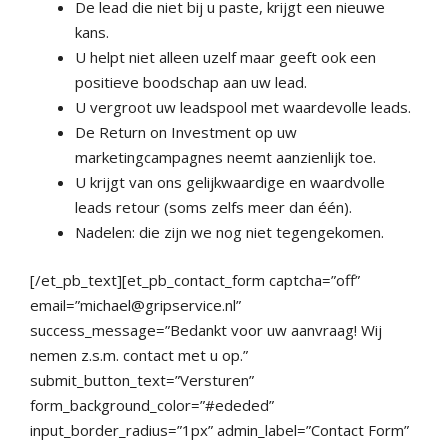
De lead die niet bij u paste, krijgt een nieuwe
kans.
U helpt niet alleen uzelf maar geeft ook een
positieve boodschap aan uw lead.
U vergroot uw leadspool met waardevolle leads.
De Return on Investment op uw
marketingcampagnes neemt aanzienlijk toe.
U krijgt van ons gelijkwaardige en waardvolle
leads retour (soms zelfs meer dan één).
Nadelen: die zijn we nog niet tegengekomen.
[/et_pb_text][et_pb_contact_form captcha=”off”
email=”michael@gripservice.nl”
success_message=”Bedankt voor uw aanvraag! Wij
nemen z.s.m. contact met u op.”
submit_button_text=”Versturen”
form_background_color=”#ededed”
input_border_radius=”1px” admin_label=”Contact Form”