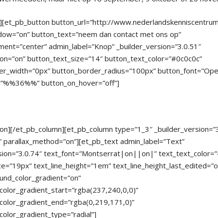
][et_pb_button button_url=”http://www.nederlandskenniscentrum.
dow=”on” button_text=”neem dan contact met ons op”
ment=”center” admin_label=”Knop” _builder_version=”3.0.51″
on=”on” button_text_size=”14″ button_text_color=”#0c0c0c”
er_width=”0px” button_border_radius=”100px” button_font=”Op
=”%%36%%” button_on_hover=”off”]
on][/et_pb_column][et_pb_column type=”1_3″ _builder_version=”3
f” parallax_method=”on”][et_pb_text admin_label=”Text”
sion=”3.0.74″ text_font=”Montserrat|on||on|” text_text_color=
ze=”19px” text_line_height=”1em” text_line_height_last_edited=
und_color_gradient=”on”
olor_gradient_start=”rgba(237,240,0,0)”
color_gradient_end=”rgba(0,219,171,0)”
olor_gradient_type=”radial”]