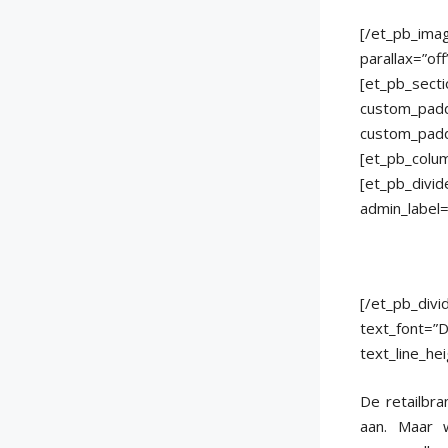
[/et_pb_imag
parallax=”of
[et_pb_secti
custom_padd
custom_padd
[et_pb_colum
[et_pb_divid
admin_label=
[/et_pb_divi
text_font=”D
text_line_he
De retailbr
aan. Maar