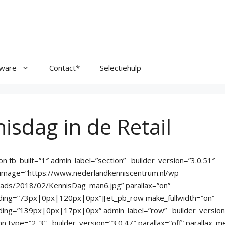
tware
Contact*
Selectiehulp
isdag in de Retail
on fb_built=”1″ admin_label=”section” _builder_version=”3.0.51″
image=”https://www.nederlandkenniscentrum.nl/wp-
oads/2018/02/KennisDag_man6.jpg” parallax=”on”
ing=”73px|0px|120px|0px”][et_pb_row make_fullwidth=”on”
ing=”139px|0px|17px|0px” admin_label=”row” _builder_version=
n type=”2_3″ _builder_version=”3.0.47″ parallax=”off” parallax_m