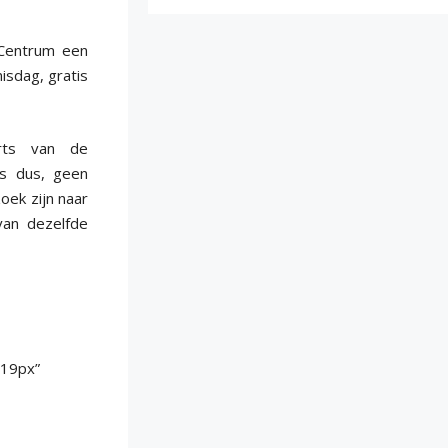
sCentrum een
sdag, gratis
rts van de
s dus, geen
oek zijn naar
van dezelfde
”19px”