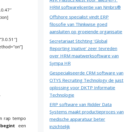
HRM softwarelicentie van Nmbrs®
.0.47″
Offshore specialist vindt ERP
ion]
filosofie van Thinkwise goed
aansluiten op groeiende organisatie
3.0.51″]
Secretariaat Stichting ‘Global
ethod=”on”]
Reporting Iniative’ zeer tevreden
over HRM maatwerksoftware van
Sympa HR
Gespecialiseerde CRM software van
OTYS Recruiting Technology de juist
oplossing voor DKTP Informatie
Technologie
”
ERP software van Ridder Data
Systems maakt productieproces van
in rap tempo
medische apparatuur beter
e
begint
een
inzichtelijk