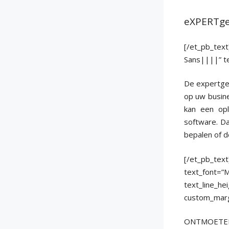
eXPERTge
[/et_pb_text
Sans||||” te
De expertges
op uw busine
kan een opl
software. Da
bepalen of d
[/et_pb_text
text_font=”
text_line_he
custom_marg
ONTMOETEN