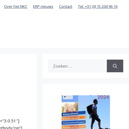
Over het NKC
ERP nieuws
Contact
Tel. +31 (0) 15 204 96 16
Zoek
naar:
”3.0.51″]
ethod=”on”]