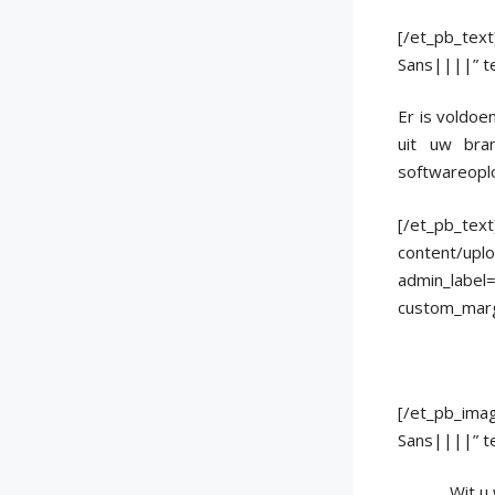
[/et_pb_text
Sans||||” te
Er is voldoe
uit uw bra
softwareoplo
[/et_pb_tex
content/upl
admin_label=
custom_marg
[/et_pb_imag
Sans||||” t
Wit u