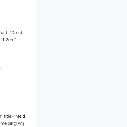
_font=”Droid
=”1.2em”
.
” title=”Meld
melding! Wij