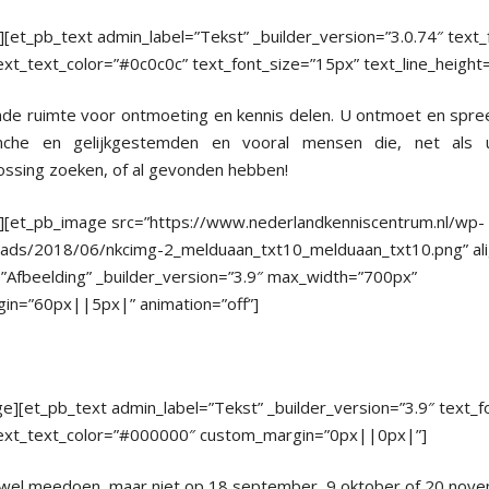
][et_pb_text admin_label=”Tekst” _builder_version=”3.0.74″ text
xt_text_color=”#0c0c0c” text_font_size=”15px” text_line_height
nde ruimte voor ontmoeting en kennis delen. U ontmoet en spre
nche en gelijkgestemden en vooral mensen die, net als u
ssing zoeken, of al gevonden hebben!
t][et_pb_image src=”https://www.nederlandkenniscentrum.nl/wp-
oads/2018/06/nkcimg-2_melduaan_txt10_melduaan_txt10.png” ali
”Afbeelding” _builder_version=”3.9″ max_width=”700px”
in=”60px||5px|” animation=”off”]
e][et_pb_text admin_label=”Tekst” _builder_version=”3.9″ text_
ext_text_color=”#000000″ custom_margin=”0px||0px|”]
 wel meedoen, maar niet op 18 september, 9 oktober of 20 nov