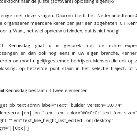
zoektocht naar de juiste (software) oplossing eigenlijk?
 enige met deze vragen. Daarom biedt het NederlandsKenni
We organiseren meerdere keren per jaar een zogeheten ICT Kenni
oor u. Want, het wiel opnieuw uitvinden, dat is niet nodig!
T Kennisdag gaat u in gesprek met de echte expe
ossingen en dan ook nog eens in uw eigen branche. Kenner
erder ontmoet u gelijkgestemde bedrijven. Mensen die ook op z
plossing, op hetzelfde punt staan in het selectie traject, of 
il Kennisdag bestaat uit twee elementen:
][et_pb_text admin_label=”Text” _builder_version=”3.0.74″
Montserrat|on||on|” text_text_color=”#0c0c0c” text_font_size=
ight=”1em” text_line_height_last_edited=”on|desktop”
in=”||0px|”]