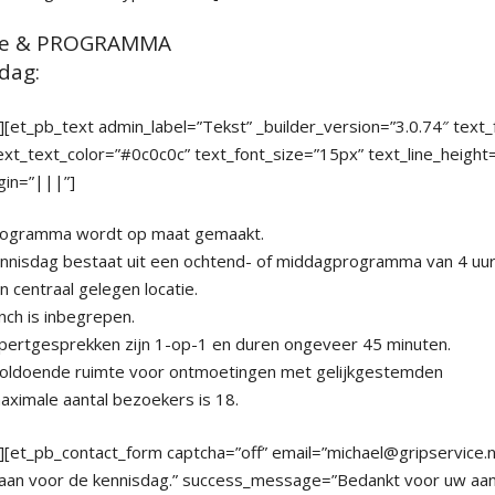
tie & PROGRAMMA
sdag:
][et_pb_text admin_label=”Tekst” _builder_version=”3.0.74″ text
xt_text_color=”#0c0c0c” text_font_size=”15px” text_line_height
in=”|||”]
ogramma wordt op maat gemaakt.
nnisdag bestaat uit een ochtend- of middagprogramma van 4 uur
 centraal gelegen locatie.
nch is inbegrepen.
pertgesprekken zijn 1-op-1 en duren ongeveer 45 minuten.
 voldoende ruimte voor ontmoetingen met gelijkgestemden
aximale aantal bezoekers is 18.
][et_pb_contact_form captcha=”off” email=”michael@gripservice.nl
s aan voor de kennisdag.” success_message=”Bedankt voor uw aan