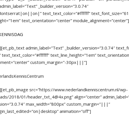
admin_label=”Text” _builder_version=”3.0.74″
ontserrat|on||on|” text_text_color=”#ffffff” text_font_size=”6
ight=”1em” text_orientation=”center” module_alignment=”center”]
 KENNISDAG
][et_pb_text admin_label=”Text” _builder_version=”3.0.74″ text_
text_text_color=”#ffffff” text_line_height=”1em” text_orientatio
nment=”center” custom_margin=”-30px|||”]
erlandsKennisCentrum
t][et_pb_image src=”https://www.nederlandkenniscentrum.nl/wp-
oads/2018/01/header_txt_4@4x.png” align=”center” admin_label=
rsion=”3.0.74″ max_width=”800px” custom_margin=”|||”
in_last_edited=”on|desktop” animation=”off”]