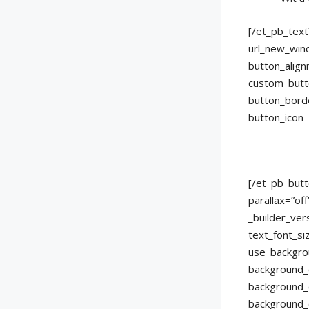
[/et_pb_text
url_new_win
button_align
custom_butt
button_bord
button_icon
[/et_pb_butt
parallax=”of
_builder_ver
text_font_si
use_backgro
background_c
background_
background_c