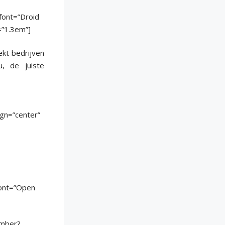
_font=”Droid
=”1.3em”]
ekt bedrijven
, de juiste
gn=”center”
font=”Open
ember?