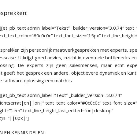
sprekken:
][et_pb_text admin_label=”Tekst” _builder_version=”3.0.74″ text
xt_text_color=”#0c0c0c” text_font_size=”15px” text_line_height
prekken zijn persoonlijk maatwerkgesprekken met experts, spec
sscase. U krijgt goed advies, inzicht in eventuele bottlenecks en
ossing. De experts zijn geen salesmensen, maar echt expe
t geeft het gesprek een andere, objectievere dynamiek en kunt
e software oplossing een match is.
][et_pb_text admin_label=”Text” _builder_version=”3.0.74″
Montserrat|on||on|” text_text_color=”#0c0c0c” text_font_size=
ight=”1em” text_line_height_last_edited=”on|desktop”
in=”||0px|”]
 EN KENNIS DELEN: