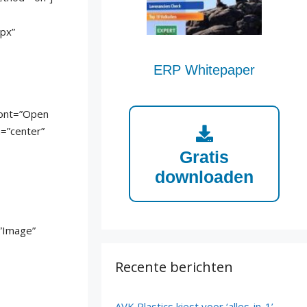
1px”
ERP Whitepaper
font=”Open
n=”center”
Gratis
downloaden
”Image”
Recente berichten
AVK Plastics kiest voor ‘alles-in-1’