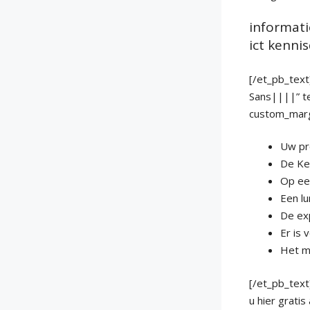
informa
ict kenni
[/et_pb_text
Sans||||” te
custom_marg
Uw pr
De Ke
Op een
Een lu
De ex
Er is
Het m
[/et_pb_text
u hier grati