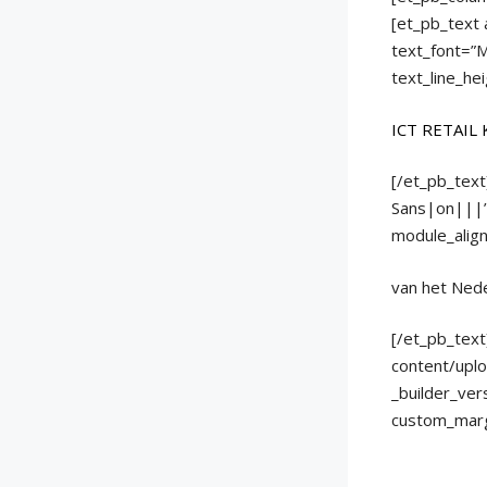
[et_pb_text 
text_font=”M
text_line_he
ICT RETAIL
[/et_pb_text
Sans|on|||” 
module_alig
van het Ned
[/et_pb_tex
content/upl
_builder_ve
custom_marg